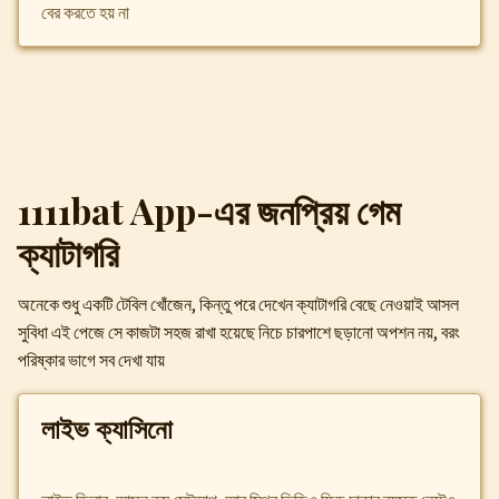
বের করতে হয় না
1111bat App-এর জনপ্রিয় গেম
ক্যাটাগরি
অনেকে শুধু একটি টেবিল খোঁজেন, কিন্তু পরে দেখেন ক্যাটাগরি বেছে নেওয়াই আসল
সুবিধা এই পেজে সে কাজটা সহজ রাখা হয়েছে নিচে চারপাশে ছড়ানো অপশন নয়, বরং
পরিষ্কার ভাগে সব দেখা যায়
লাইভ ক্যাসিনো