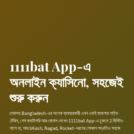
1111bat App-এ
অনলাইন ক্যাসিনো, সহজেই
শুরু করুন
ঢাকাসহ Bangladesh-এর অনেক ব্যবহারকারী এখন একই জায়গায় লাইভ
টেবিল, গেম ক্যাটাগরি আর বোনাস দেখেন 1111bat App-এ ঢুকতে 2 মিনিটও
লাগে না, আর bKash, Nagad, Rocket-ধরনের লোকাল পদ্ধতিও সহজে