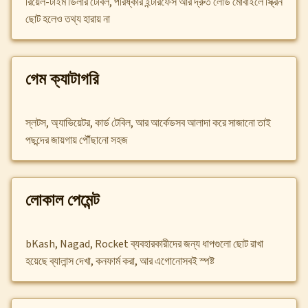
রিয়েল-টাইম ডিলার টেবিল, পরিষ্কার ইন্টারফেস আর দ্রুত লোড মোবাইলে স্ক্রিন
ছোট হলেও তথ্য হারায় না
গেম ক্যাটাগরি
স্লটস, অ্যাভিয়েটর, কার্ড টেবিল, আর আর্কেডসব আলাদা করে সাজানো তাই
পছন্দের জায়গায় পৌঁছানো সহজ
লোকাল পেমেন্ট
bKash, Nagad, Rocket ব্যবহারকারীদের জন্য ধাপগুলো ছোট রাখা
হয়েছে ব্যালান্স দেখা, কনফার্ম করা, আর এগোনোসবই স্পষ্ট