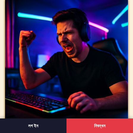
লগ ইন
নিবন্ধন
রিলে রুম