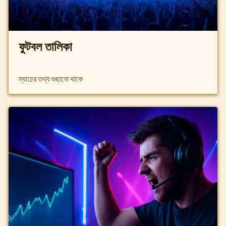
ফুটবল তালিকা
ম্যাচের তথ্য গুছানো থাকে