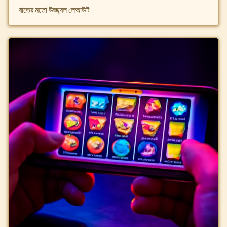
রাতের মতো উজ্জ্বল লেআউট