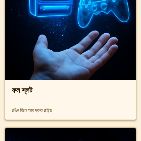
ফল স্লট
রঙিন রিলে আর দ্রুত রাউন্ড