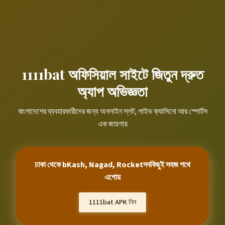
1111bat অফিসিয়াল সাইটে জিতুন দ্রুত
অ্যাপ অভিজ্ঞতা
বাংলাদেশের ব্যবহারকারীদের জন্য অনলাইন স্লট, লাইভ ক্যাসিনো আর স্পোর্টস
এক জায়গায়
ঢাকা থেকে bKash, Nagad, Rocketসবকিছুই সহজ পথে
এগোয়
1111bat APK নিন