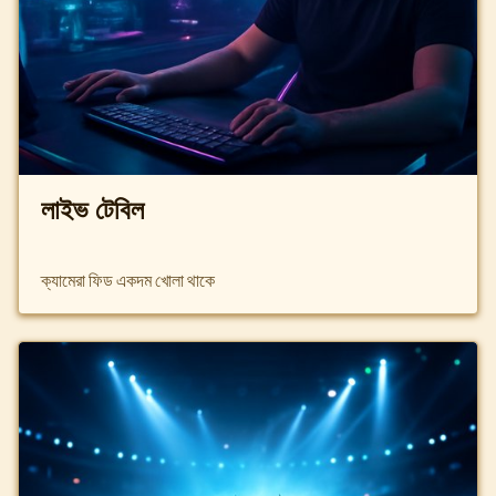
লাইভ টেবিল
ক্যামেরা ফিড একদম খোলা থাকে